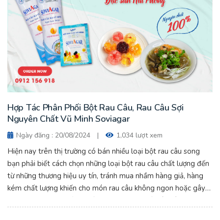
Hợp Tác Phân Phối Bột Rau Câu, Rau Câu Sợi
Nguyên Chất Vũ Minh Soviagar
Ngày đăng : 20/08/2024
|
1,034 lượt xem
Hiện nay trên thị trường có bán nhiều loại bột rau câu song
bạn phải biết cách chọn những loại bột rau câu chất lượng đến
từ những thương hiệu uy tín, tránh mua nhầm hàng giả, hàng
kém chất lượng khiến cho món rau câu không ngon hoặc gây
hại cho sức khỏe. Để an toàn cho sức khỏe và yên tâm sử
dụng, thì bột rau câu Vũ Minh SoviAgar đang rất được các bà