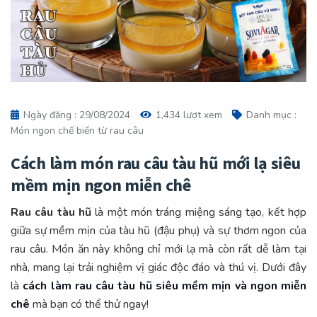
Ngày đăng : 29/08/2024
1,434 lượt xem
Danh mục :
Món ngon chế biến từ rau câu
Cách làm món rau câu tàu hũ mới lạ siêu
mềm mịn ngon miễn chê
Rau câu tàu hũ
là một món tráng miệng sáng tạo, kết hợp
giữa sự mềm mịn của tàu hũ (đậu phụ) và sự thơm ngon của
rau câu. Món ăn này không chỉ mới lạ mà còn rất dễ làm tại
nhà, mang lại trải nghiệm vị giác độc đáo và thú vị. Dưới đây
là
cách làm rau câu tàu hũ siêu mềm mịn và ngon miễn
chê
mà bạn có thể thử ngay!