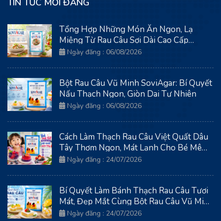
TIN TỨC MỚI ĐĂNG
Tổng Hợp Những Món Ăn Ngon, Lạ
Miệng Từ Rau Câu Sợi Dài Cao Cấp
SoviAgar
Ngày đăng : 06/08/2026
Bột Rau Câu Vũ Minh SoviAgar: Bí Quyết
Nấu Thạch Ngon, Giòn Dai Tự Nhiên
Ngày đăng : 06/08/2026
Cách Làm Thạch Rau Câu Việt Quất Dâu
Tây Thơm Ngon, Mát Lạnh Cho Bé Mê
Tít
Ngày đăng : 24/07/2026
Bí Quyết Làm Bánh Thạch Rau Câu Tươi
Mát, Đẹp Mắt Cùng Bột Rau Câu Vũ Minh
Soviagar
Ngày đăng : 24/07/2026