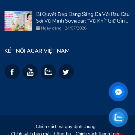
Bí Quyết Đẹp Dáng Sáng Da Với Rau Câu
Sợi Vũ Minh Soviagar: "Vũ Khí" Giữ Gìn
Thanh Xuân Từ Biển Cả
Ngày đăng : 24/07/2026
KẾT NỐI AGAR VIỆT NAM
Chính sách và quy định chung
Chính sách bảo mật thông tin
Chính sách thanh toán