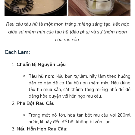
Rau câu tàu hũ là một món tráng miệng sáng tạo, kết hợp
giữa sự mềm mịn của tàu hũ (đậu phụ) và sự thơm ngon
của rau câu.
Cách Làm:
Chuẩn Bị Nguyên Liệu
:
Tàu hũ non
: Nếu bạn tự làm, hãy làm theo hướng
dẫn cơ bản để có tàu hũ non mềm mịn. Nếu dùng
tàu hũ mua sẵn, cắt thành từng miếng nhỏ để dễ
dàng hòa quyện với hỗn hợp rau câu.
Pha Bột Rau Câu
:
Trong một nồi lớn, hòa tan bột rau câu với 200ml
nước, khuấy đều để bột không bị vón cục.
Nấu Hỗn Hợp Rau Câu
: