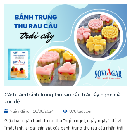
nội trợ tin dùng bởi đây là sản phẩm có thành phần hoàn toàn
tự nhiên, đảm bảo an toàn cho sức khỏe.Hợp Tác Phân Phối
Bột Rau Câu, Rau Câu Sợi Nguyên Chất Vũ Minh Soviagar.
Cách làm bánh trung thu rau câu trái cây ngon mà
cực dễ
Ngày đăng : 16/08/2024
|
878 lượt xem
Giữa bạt ngàn bánh trung thu "ngòn ngọt, ngây ngấy", thì vị
"mát lạnh, ai dai, sần sật của bánh trung thu rau câu nhân trái