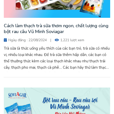
Cách làm thạch trà sữa thơm ngon, chất lượng cùng
bột rau câu Vũ Minh Soviagar
Ngày đăng : 22/08/2024
|
1,221 lượt xem
Trà sữa là thức uống yêu thích của các bạn trẻ, trà sữa có nhiều
vị, nhiều loại khác nhau. Để trà sữa thêm hấp dẫn, các bạn có
thể thưởng thức kèm các loại thạch khác nhau như thạch trái
cây, thạch pho mai, thạch cà phê… Các bạn hãy thử làm thạch
trà sữa theo cách sau để có có món thạch yêu thích với vị ngọt
ngon, thơm béo để trà sữa thêm đặc biệt, lôi cuốn. Cách làm
thạch trà sữa thơm ngon, chất lượng cùng bột rau câu Vũ Minh
Soviagar.