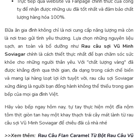
Trực tiếp qua website và Fanpage chính thức của công
ty để nhận được những ưu đãi tốt nhất và đảm bảo chất
lượng hàng hóa 100%.
Bữa ăn gia đình không chỉ là nơi cung cấp năng lượng mà còn
là nơi trao gửi tình yêu thương. Lựa chọn những nguyên liệu
sạch, an toàn và bổ dưỡng như
Rau câu sợi Vũ Minh
Soviagar
chính là cách thiết thực nhất để bạn chăm sóc sức
khỏe cho những người thân yêu. Với "chất lượng vàng" đã
được khẳng định qua thời gian, đa dạng trong cách chế biến
và mang lại hàng loạt lợi ích tuyệt vời, rau câu sợi Soviagar
xứng đáng là người bạn đồng hành không thể thiếu trong gian
bếp của mọi gia đình Việt.
Hãy vào bếp ngay hôm nay, tự tay thực hiện một đĩa nộm
tôm thịt giòn tan hay một khay thạch trái cây mát lành từ rau
câu sợi Vũ Minh Soviagar để chiêu đãi cả nhà nhé
>>Xem thêm:
Rau Câu Flan Caramel Từ Bột Rau Câu Vũ