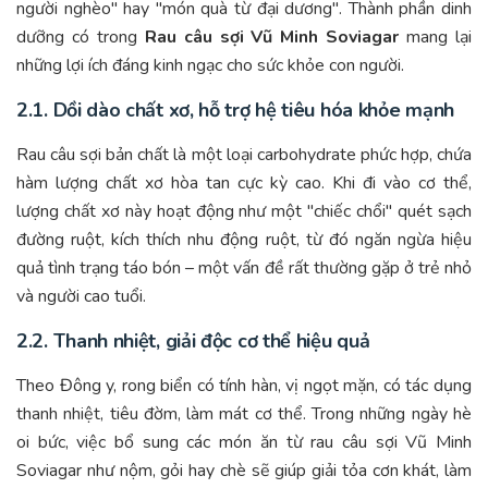
người nghèo" hay "món quà từ đại dương". Thành phần dinh
dưỡng có trong
Rau câu sợi Vũ Minh Soviagar
mang lại
những lợi ích đáng kinh ngạc cho sức khỏe con người.
2.1. Dồi dào chất xơ, hỗ trợ hệ tiêu hóa khỏe mạnh
Rau câu sợi bản chất là một loại carbohydrate phức hợp, chứa
hàm lượng chất xơ hòa tan cực kỳ cao. Khi đi vào cơ thể,
lượng chất xơ này hoạt động như một "chiếc chổi" quét sạch
đường ruột, kích thích nhu động ruột, từ đó ngăn ngừa hiệu
quả tình trạng táo bón – một vấn đề rất thường gặp ở trẻ nhỏ
và người cao tuổi.
2.2. Thanh nhiệt, giải độc cơ thể hiệu quả
Theo Đông y, rong biển có tính hàn, vị ngọt mặn, có tác dụng
thanh nhiệt, tiêu đờm, làm mát cơ thể. Trong những ngày hè
oi bức, việc bổ sung các món ăn từ rau câu sợi Vũ Minh
Soviagar như nộm, gỏi hay chè sẽ giúp giải tỏa cơn khát, làm