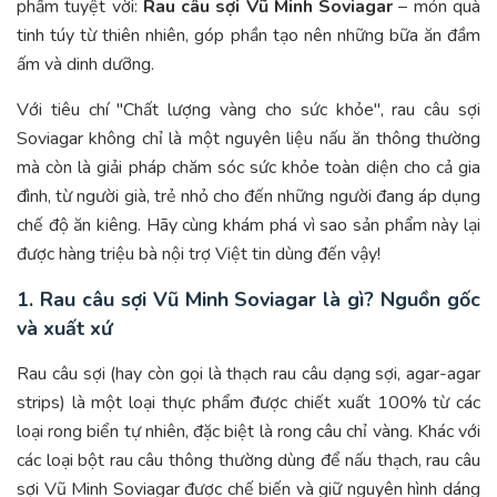
phẩm tuyệt vời:
Rau câu sợi Vũ Minh Soviagar
– món quà
tinh túy từ thiên nhiên, góp phần tạo nên những bữa ăn đầm
ấm và dinh dưỡng.
Với tiêu chí "Chất lượng vàng cho sức khỏe", rau câu sợi
Soviagar không chỉ là một nguyên liệu nấu ăn thông thường
mà còn là giải pháp chăm sóc sức khỏe toàn diện cho cả gia
đình, từ người già, trẻ nhỏ cho đến những người đang áp dụng
chế độ ăn kiêng. Hãy cùng khám phá vì sao sản phẩm này lại
được hàng triệu bà nội trợ Việt tin dùng đến vậy!
1. Rau câu sợi Vũ Minh Soviagar là gì? Nguồn gốc
và xuất xứ
Rau câu sợi (hay còn gọi là thạch rau câu dạng sợi, agar-agar
strips) là một loại thực phẩm được chiết xuất 100% từ các
loại rong biển tự nhiên, đặc biệt là rong câu chỉ vàng. Khác với
các loại bột rau câu thông thường dùng để nấu thạch, rau câu
sợi Vũ Minh Soviagar được chế biến và giữ nguyên hình dáng