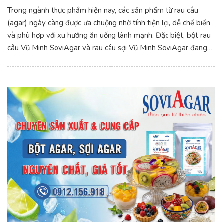
Trong ngành thực phẩm hiện nay, các sản phẩm từ rau câu
(agar) ngày càng được ưa chuộng nhờ tính tiện lợi, dễ chế biến
và phù hợp với xu hướng ăn uống lành mạnh. Đặc biệt, bột rau
câu Vũ Minh SoviAgar và rau câu sợi Vũ Minh SoviAgar đang
trở thành lựa chọn hàng đầu của nhiều gia đình, quán ăn, tiệm
bánh và cơ sở kinh doanh trên toàn quốc.