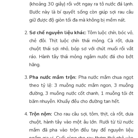
(khoảng 30 giây) rồi vớt ngay ra tô nước đá lạnh.
Bước này là bí quyết sống còn giúp sợi rau câu
giữ được độ giòn tối đa mà không bị mềm nát.
Sơ chế nguyên liệu khác:
Tôm luộc chín, bóc vỏ,
chẻ đôi. Thịt luộc chín thái mỏng. Cà rốt, dưa
chuột thái sợi nhỏ, bóp sơ với chút muối rồi vắt
ráo. Hành tây thái mỏng ngâm nước đá cho bớt
hăng.
Pha nước mắm trộn:
Pha nước mắm chua ngọt
theo tỷ lệ: 3 muỗng nước mắm ngon, 3 muỗng
đường, 3 muỗng nước cốt chanh, 1 muỗng tỏi ớt
băm nhuyễn. Khuấy đều cho đường tan hết.
Trộn nộm:
Cho rau câu sợi, tôm, thịt, cà rốt, dưa
chuột, hành tây vào một âu lớn. Rưới từ từ nước
mắm đã pha vào trộn đều tay để nguyên liệu
ngấm gia vị. Cuối cùng cho rau thơm thái nhỏ vào