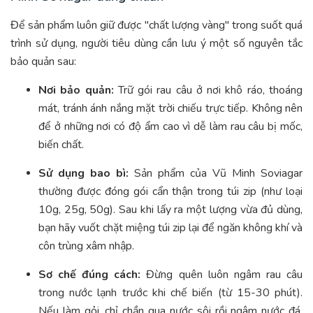
Để sản phẩm luôn giữ được "chất lượng vàng" trong suốt quá
trình sử dụng, người tiêu dùng cần lưu ý một số nguyên tắc
bảo quản sau:
Nơi bảo quản:
Trữ gói rau câu ở nơi khô ráo, thoáng
mát, tránh ánh nắng mặt trời chiếu trực tiếp. Không nên
để ở những nơi có độ ẩm cao vì dễ làm rau câu bị mốc,
biến chất.
Sử dụng bao bì:
Sản phẩm của Vũ Minh Soviagar
thường được đóng gói cẩn thận trong túi zip (như loại
10g, 25g, 50g). Sau khi lấy ra một lượng vừa đủ dùng,
bạn hãy vuốt chặt miệng túi zip lại để ngăn không khí và
côn trùng xâm nhập.
Sơ chế đúng cách:
Đừng quên luôn ngâm rau câu
trong nước lạnh trước khi chế biến (từ 15-30 phút).
Nếu làm gỏi, chỉ chần qua nước sôi rồi ngâm nước đá.