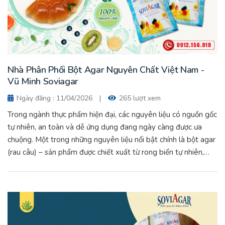
Nhà Phân Phối Bột Agar Nguyên Chất Việt Nam -
Vũ Minh Soviagar
Ngày đăng : 11/04/2026
|
265 lượt xem
Trong ngành thực phẩm hiện đại, các nguyên liệu có nguồn gốc
tự nhiên, an toàn và dễ ứng dụng đang ngày càng được ưa
chuộng. Một trong những nguyên liệu nổi bật chính là bột agar
(rau câu) – sản phẩm được chiết xuất từ rong biển tự nhiên,
mang lại nhiều lợi ích cho sức khỏe và chế biến. Với nhu cầu
ngày càng tăng, việc tìm kiếm nhà phân phối bột agar nguyên
chất Việt Nam uy tín là điều quan trọng đối với cá nhân, hộ kinh
doanh và doanh nghiệp. Bài viết dưới đây sẽ giúp bạn hiểu rõ
hơn về agar, ứng dụng cũng như cách lựa chọn nhà cung cấp