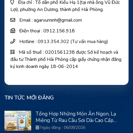
Địa chỉ : Tổ dân phố Kiều Hạ 1(tại nhà ông Vũ Đức
Lợi), phường An Dương, thành phố Hải Phòng.
Email : agarvuminh@gmail.com
Điện thoại : 0912.156.918
Hotline :
0913.354.302 (Tư vấn mua hàng)
Mã số thuế : 0201561238 được Sở kế hoạch và
đầu tư Thành phố Hải Phòng cấp giấy chứng nhận đăng
ký kinh doanh ngày 18-06-2014
TIN TỨC MỚI ĐĂNG
Tổng Hợp Những Món Ăn Ngon, Lạ
Miệng Từ Rau Câu Sợi Dài Cao Cấp
SoviAgar
Ngày đăng : 06/08/2026