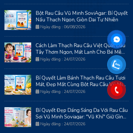
Bột Rau Câu Vũ Minh SoviAgar: Bí Quyết
Nấu Thạch Ngon, Giòn Dai Tự Nhiên
Ngày đăng : 06/08/2026
Cách Làm Thạch Rau Câu Việt Quất Dâu
Tây Thơm Ngon, Mát Lạnh Cho Bé Mê
Tít
Ngày đăng : 24/07/2026
Bí Quyết Làm Bánh Thạch Rau Câu Tươi
Mát, Đẹp Mắt Cùng Bột Rau Câu Vũ Minh
Soviagar
Ngày đăng : 24/07/2026
Bí Quyết Đẹp Dáng Sáng Da Với Rau Câu
Sợi Vũ Minh Soviagar: "Vũ Khí" Giữ Gìn
Thanh Xuân Từ Biển Cả
Ngày đăng : 24/07/2026