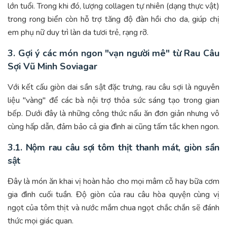
lớn tuổi. Trong khi đó, lượng collagen tự nhiên (dạng thực vật)
trong rong biển còn hỗ trợ tăng độ đàn hồi cho da, giúp chị
em phụ nữ duy trì làn da tươi trẻ, rạng rỡ.
3. Gợi ý các món ngon "vạn người mê" từ Rau Câu
Sợi Vũ Minh Soviagar
Với kết cấu giòn dai sần sật đặc trưng, rau câu sợi là nguyên
liệu "vàng" để các bà nội trợ thỏa sức sáng tạo trong gian
bếp. Dưới đây là những công thức nấu ăn đơn giản nhưng vô
cùng hấp dẫn, đảm bảo cả gia đình ai cũng tấm tắc khen ngon.
3.1. Nộm rau câu sợi tôm thịt thanh mát, giòn sần
sật
Đây là món ăn khai vị hoàn hảo cho mọi mâm cỗ hay bữa cơm
gia đình cuối tuần. Độ giòn của rau câu hòa quyện cùng vị
ngọt của tôm thịt và nước mắm chua ngọt chắc chắn sẽ đánh
thức mọi giác quan.