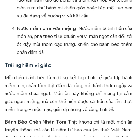
rưới lên bánh tạo độ bóng và thơm, kết hợp với topping
giòn rụm như bánh mì chiên giòn hoặc tép mỡ, tạo nên
sự đa dạng về hương vị và kết cấu.
Nước mắm pha vừa miệng
: Nước mắm là linh hồn của
món ăn, pha theo tỉ lệ chuẩn với vị mặn ngọt cân đối, tỏi
ớt dậy mùi thơm đặc trưng, khiến cho bánh bèo thêm
phần đậm đà.
Trải nghiệm vị giác:
Mỗi chén bánh bèo là một sự kết hợp tinh tế giữa lớp bánh
mềm mịn, nhân tôm thịt đậm đà, cùng mỡ hành thơm ngậy và
nước mắm chua ngọt. Món ăn này không chỉ mang lại cảm
giác ngon miệng, mà còn thể hiện được cái hồn của ẩm thực
miền Trung – mộc mạc, giản dị nhưng vô cùng tinh tế.
Bánh Bèo Chén Nhân Tôm Thịt
không chỉ là một món ăn
truyền thống, mà còn là niềm tự hào của ẩm thực Việt Nam,