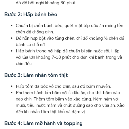
đó để bột nghỉ khoảng 30 phút.
Bước 2: Hấp bánh bèo
Chuẩn bị chén bánh bèo, quét một lớp dầu ăn mỏng lên
chén để chống dính.
Đổ hỗn hợp bột vào từng chén, chỉ đổ khoảng ⅔ chén để
bánh có chỗ nở.
Hấp bánh trong nồi hấp đã chuẩn bị sẵn nước sôi. Hấp
với lửa lớn khoảng 7-10 phút cho đến khi bánh trong và
chín đều.
Bước 3: Làm nhân tôm thịt
Hấp tôm đã bóc vỏ cho chín, sau đó băm nhuyễn.
Phi thơm hành tím băm với ít dầu ăn, cho thịt băm vào
xào chín. Thêm tôm băm vào xào cùng. Nêm nếm với
muối, tiêu, nước mắm và chút đường sao cho vừa ăn. Xào
đến khi nhân tôm thịt khô và đậm vị.
Bước 4: Làm mỡ hành và topping