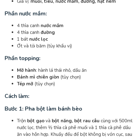
Gia vị:
muối, tiêu, nước mắm, đường, hạt nêm
Phần nước mắm:
4 thìa canh
nước mắm
4 thìa canh
đường
1 bát
nước lọc
Ớt và tỏi băm (tùy khẩu vị)
Phần topping:
Mỡ hành
: hành lá thái nhỏ, dầu ăn
Bánh mì chiên giòn
(tùy chọn)
Tép mỡ
(tùy chọn)
Cách làm:
Bước 1: Pha bột làm bánh bèo
Trộn
bột gạo
và
bột năng, bột rau câu
cùng với 500ml
nước lọc, thêm ½ thìa cà phê muối và 1 thìa cà phê dầu
ăn vào hỗn hợp. Khuấy đều để bột không bị vón cục, sau