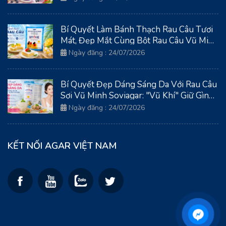
Bí Quyết Làm Bánh Thạch Rau Câu Tươi
Mát, Đẹp Mắt Cùng Bột Rau Câu Vũ Minh
Soviagar
Ngày đăng : 24/07/2026
Bí Quyết Đẹp Dáng Sáng Da Với Rau Câu
Sợi Vũ Minh Soviagar: "Vũ Khí" Giữ Gìn
Thanh Xuân Từ Biển Cả
Ngày đăng : 24/07/2026
KẾT NỐI AGAR VIỆT NAM