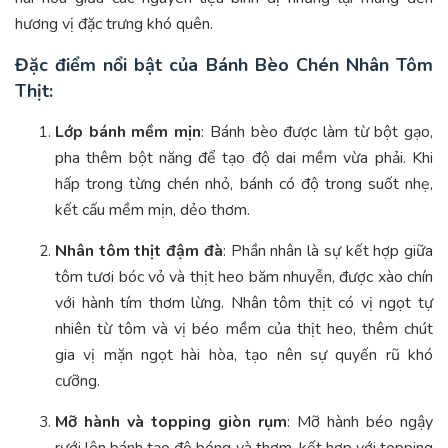
hương vị đặc trưng khó quên.
Đặc điểm nổi bật của Bánh Bèo Chén Nhân Tôm
Thịt:
Lớp bánh mềm mịn
: Bánh bèo được làm từ bột gạo,
pha thêm bột năng để tạo độ dai mềm vừa phải. Khi
hấp trong từng chén nhỏ, bánh có độ trong suốt nhẹ,
kết cấu mềm mịn, dẻo thơm.
Nhân tôm thịt đậm đà
: Phần nhân là sự kết hợp giữa
tôm tươi bóc vỏ và thịt heo băm nhuyễn, được xào chín
với hành tím thơm lừng. Nhân tôm thịt có vị ngọt tự
nhiên từ tôm và vị béo mềm của thịt heo, thêm chút
gia vị mặn ngọt hài hòa, tạo nên sự quyến rũ khó
cưỡng.
Mỡ hành và topping giòn rụm
: Mỡ hành béo ngậy