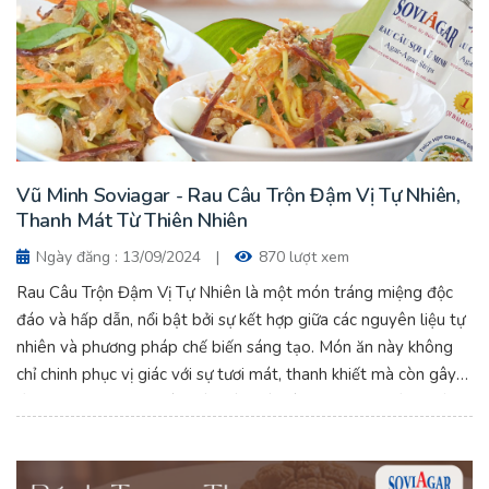
Vũ Minh Soviagar - Rau Câu Trộn Đậm Vị Tự Nhiên,
Thanh Mát Từ Thiên Nhiên
Ngày đăng : 13/09/2024
|
870 lượt xem
Rau Câu Trộn Đậm Vị Tự Nhiên là một món tráng miệng độc
đáo và hấp dẫn, nổi bật bởi sự kết hợp giữa các nguyên liệu tự
nhiên và phương pháp chế biến sáng tạo. Món ăn này không
chỉ chinh phục vị giác với sự tươi mát, thanh khiết mà còn gây
ấn tượng mạnh bởi màu sắc bắt mắt và hương vị thuần khiết từ
thiên nhiên. Vũ Minh Soviagar - Rau Câu Trộn Đậm Vị Tự
Nhiên, Thanh Mát Từ Thiên Nhiên.