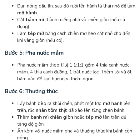
Đun nóng dầu ăn, sau đó rưới lên hành lá thái nhỏ để làm
mỡ hành
.
Cắt
bánh mì
thành miếng nhỏ và chiên giòn (nếu sử
dụng).
Làm
tép mỡ
bằng cách chiên mỡ heo cắt nhỏ cho đến
khi vàng giòn (nếu có).
Bước 5: Pha nước mắm
Pha nước mắm theo tỉ lệ 1:1:1:1 gồm 4 thìa canh nước
mắm, 4 thìa canh đường, 1 bát nước lọc. Thêm tỏi và ớt
băm vào để tạo hương vị thơm ngon.
Bước 6: Thưởng thức
Lấy bánh bèo ra khỏi chén, phết một lớp
mỡ hành
lên
trên, rắc
nhân tôm thịt
đã xào lên từng chén bánh.
Thêm
bánh mì chiên giòn
hoặc
tép mỡ
lên trên để
tăng độ giòn.
Ăn kèm với nước mắm pha và thưởng thức khi bánh còn
nóng.