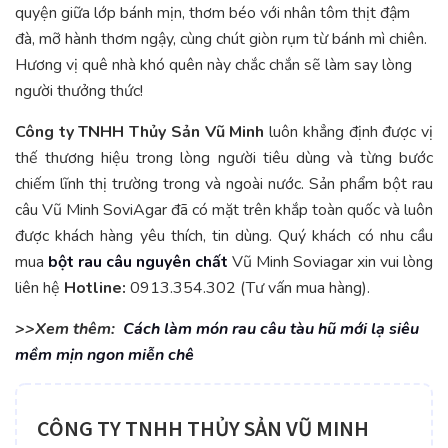
quyện giữa lớp bánh mịn, thơm béo với nhân tôm thịt đậm
đà, mỡ hành thơm ngậy, cùng chút giòn rụm từ bánh mì chiên.
Hương vị quê nhà khó quên này chắc chắn sẽ làm say lòng
người thưởng thức!
Công ty TNHH Thủy Sản Vũ Minh
luôn khẳng định được vị
thế thương hiệu trong lòng người tiêu dùng và từng bước
chiếm lĩnh thị trường trong và ngoài nước. Sản phẩm bột rau
câu Vũ Minh SoviAgar đã có mặt trên khắp toàn quốc và luôn
được khách hàng yêu thích, tin dùng. Quý khách có nhu cầu
mua
bột rau câu nguyên chất
Vũ Minh Soviagar xin vui lòng
liên hệ
Hotline:
0913.354.302 (Tư vấn mua hàng).
>>Xem thêm:
Cách làm món rau câu tàu hũ mới lạ siêu
mềm mịn ngon miễn chê
CÔNG TY TNHH THỦY SẢN VŨ MINH