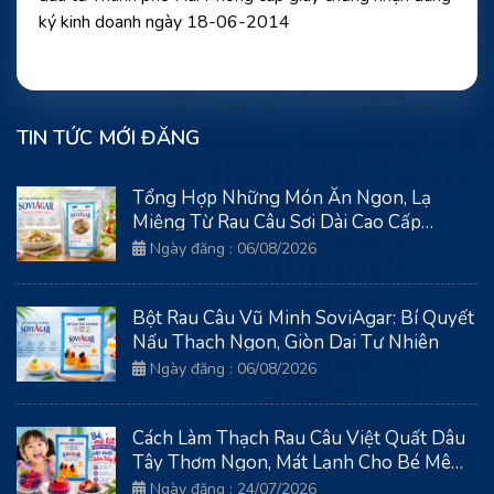
ký kinh doanh ngày 18-06-2014
TIN TỨC MỚI ĐĂNG
Tổng Hợp Những Món Ăn Ngon, Lạ
Miệng Từ Rau Câu Sợi Dài Cao Cấp
SoviAgar
Ngày đăng : 06/08/2026
Bột Rau Câu Vũ Minh SoviAgar: Bí Quyết
Nấu Thạch Ngon, Giòn Dai Tự Nhiên
Ngày đăng : 06/08/2026
Cách Làm Thạch Rau Câu Việt Quất Dâu
Tây Thơm Ngon, Mát Lạnh Cho Bé Mê
Tít
Ngày đăng : 24/07/2026