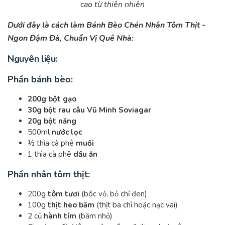
cao từ thiên nhiên
Dưới đây là cách làm Bánh Bèo Chén Nhân Tôm Thịt -
Ngon Đậm Đà, Chuẩn Vị Quê Nhà:
Nguyên liệu:
Phần bánh bèo:
200g bột gạo
30g bột rau câu Vũ Minh Soviagar
20g bột năng
500ml
nước lọc
½ thìa cà phê
muối
1 thìa cà phê
dầu ăn
Phần nhân tôm thịt:
200g
tôm tươi
(bóc vỏ, bỏ chỉ đen)
100g
thịt heo băm
(thịt ba chỉ hoặc nạc vai)
2 củ
hành tím
(băm nhỏ)