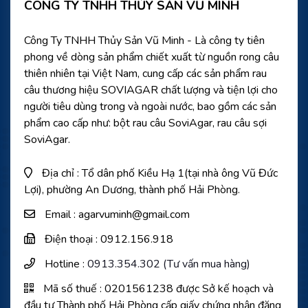
CÔNG TY TNHH THỦY SẢN VŨ MINH
Công Ty TNHH Thủy Sản Vũ Minh - Là công ty tiên
phong về dòng sản phẩm chiết xuất từ nguồn rong câu
thiên nhiên tại Việt Nam, cung cấp các sản phẩm rau
câu thương hiệu SOVIAGAR chất lượng và tiện lợi cho
người tiêu dùng trong và ngoài nước, bao gồm các sản
phẩm cao cấp như: bột rau câu SoviAgar, rau câu sợi
SoviAgar.
Địa chỉ : Tổ dân phố Kiều Hạ 1(tại nhà ông Vũ Đức
Lợi), phường An Dương, thành phố Hải Phòng.
Email : agarvuminh@gmail.com
Điện thoại : 0912.156.918
Hotline :
0913.354.302 (Tư vấn mua hàng)
Mã số thuế : 0201561238 được Sở kế hoạch và
đầu tư Thành phố Hải Phòng cấp giấy chứng nhận đăng