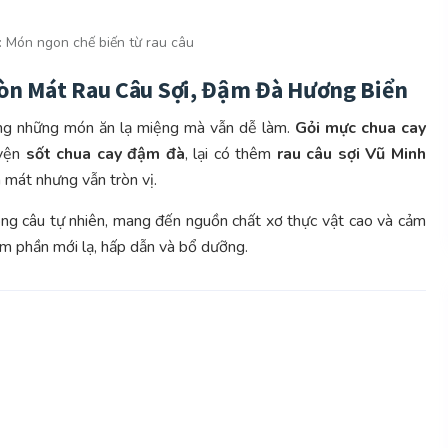
:
Món ngon chế biến từ rau câu
iòn Mát Rau Câu Sợi, Đậm Đà Hương Biển
bằng những món ăn lạ miệng mà vẫn dễ làm.
Gỏi mực chua cay
uyện
sốt chua cay đậm đà
, lại có thêm
rau câu sợi Vũ Minh
h mát nhưng vẫn tròn vị.
ng câu tự nhiên, mang đến nguồn chất xơ thực vật cao và cảm
hêm phần mới lạ, hấp dẫn và bổ dưỡng.