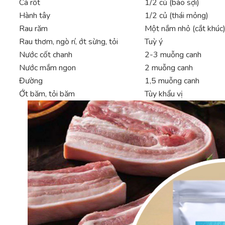
Cà rốt
1/2 củ (bào sợi)
Hành tây
1/2 củ (thái mỏng)
Rau răm
Một nắm nhỏ (cắt khúc
Rau thơm, ngò rí, ớt sừng, tỏi
Tuỳ ý
Nước cốt chanh
2-3 muỗng canh
Nước mắm ngon
2 muỗng canh
Đường
1,5 muỗng canh
Ớt băm, tỏi băm
Tùy khẩu vị