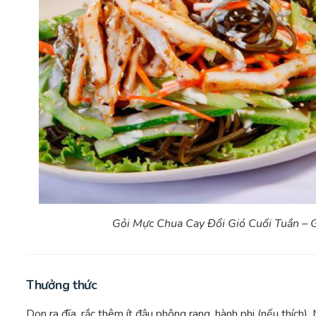
Gỏi Mực Chua Cay Đổi Gió Cuối Tuần – 
Thưởng thức
Dọn ra đĩa, rắc thêm ít đậu phộng rang, hành phi (nếu thích)