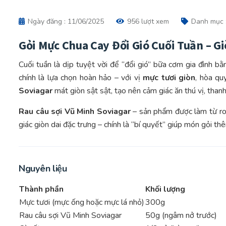
Ngày đăng : 11/06/2025
956 lượt xem
Danh mục 
Gỏi Mực Chua Cay Đổi Gió Cuối Tuần – G
Cuối tuần là dịp tuyệt vời để “đổi gió” bữa cơm gia đình 
chính là lựa chọn hoàn hảo – với vị
mực tươi giòn
, hòa q
Soviagar
mát giòn sật sật, tạo nên cảm giác ăn thú vị, than
Rau câu sợi Vũ Minh Soviagar
– sản phẩm được làm từ ro
giác giòn dai đặc trưng – chính là “bí quyết” giúp món gỏi t
Nguyên liệu
Thành phần
Khối lượng
Mực tươi (mực ống hoặc mực lá nhỏ)
300g
Rau câu sợi Vũ Minh Soviagar
50g (ngâm nở trước)