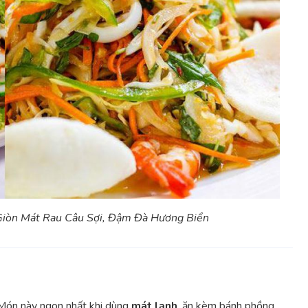
Giòn Mát Rau Câu Sợi, Đậm Đà Hương Biển
. Món này ngon nhất khi dùng
mát lạnh
, ăn kèm bánh phồng