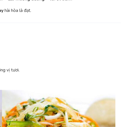
ay
hài hòa là đạt.
g vị tươi.